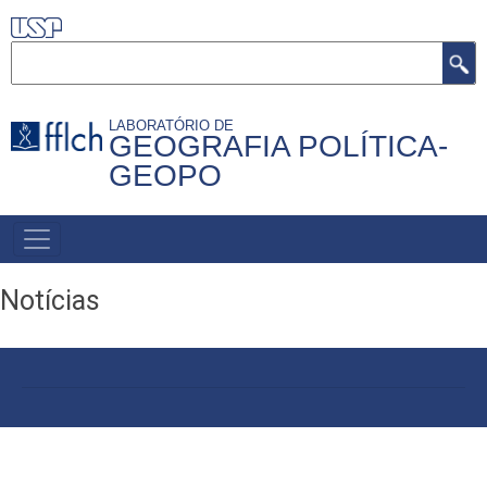
Pular
para
Buscar
o
conteúdo
LABORATÓRIO DE
principal
GEOGRAFIA POLÍTICA-
GEOPO
NAVEGAÇÃO
PRINCIPAL
Notícias